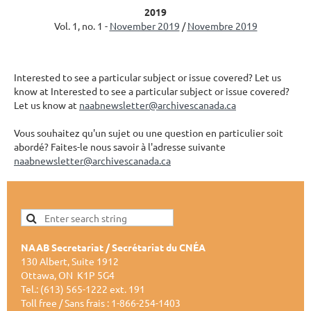
2019
Vol. 1, no. 1 -
November 2019
/
Novembre 2019
Interested to see a particular subject or issue covered? Let us
know at Interested to see a particular subject or issue covered?
Let us know at
naabnewsletter@archivescanada.ca
Vous souhaitez qu'un sujet ou une question en particulier soit
abordé? Faites-le nous savoir à l'adresse suivante
naabnewsletter@archivescanada.ca
NAAB Secretariat / Secrétariat du CNÉA
130 Albert, Suite 1912
Ottawa, ON K1P 5G4
Tel.: (613) 565-1222 ext. 191
Toll free / Sans frais : 1-866-254-1403